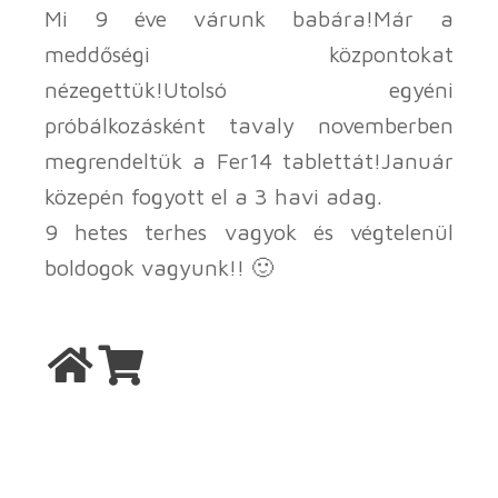
Mi 9 éve várunk babára!Már a
meddőségi központokat
nézegettük!Utolsó egyéni
próbálkozásként tavaly novemberben
megrendeltük a Fer14 tablettát!Január
közepén fogyott el a 3 havi adag.
9 hetes terhes vagyok és végtelenül
boldogok vagyunk!! 🙂