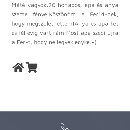
Máté vagyok,20 hónapos, apa és anya
szeme fénye!Köszönöm a Fer14-nek,
hogy megszülethettem!Anya és apa két
és fél évig várt rám!Most apa szedi újra
a Fer-t, hogy ne legyek egyke:-)